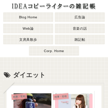
Blog Home
広告論
Web論
音楽の話
文房具散歩
雑記帖
Corp. Home
ダイエット
時事・世相
時事・世相