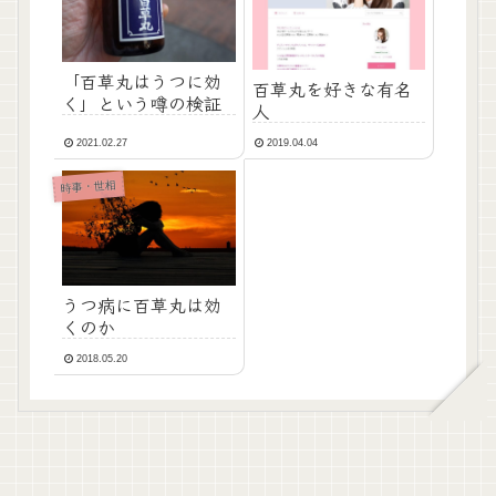
「百草丸はうつに効
百草丸を好きな有名
く」という噂の検証
人
2021.02.27
2019.04.04
時事・世相
うつ病に百草丸は効
くのか
2018.05.20