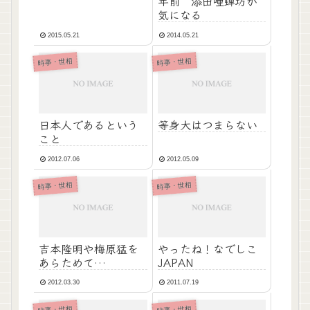
年前 添田唖蝉坊が
気になる
2015.05.21
2014.05.21
時事・世相
時事・世相
日本人であるという
等身大はつまらない
こと
2012.07.06
2012.05.09
時事・世相
時事・世相
吉本隆明や梅原猛を
やったね！なでしこ
あらためて…
JAPAN
2012.03.30
2011.07.19
時事・世相
時事・世相