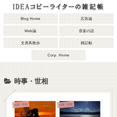
Blog Home
広告論
Web論
音楽の話
文房具散歩
雑記帖
Corp. Home
時事・世相
時事・世相
時事・世相