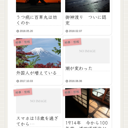
御神渡り ついに認
うつ病に百草丸は効
定
くのか
2018.05.20
2018.02.07
時事・世相
時事・世相
潮が変わった
外国人が増えている
2017.10.03
2016.06.06
時事・世相
時事・世相
スマホは18歳を過ぎ
1914年 今から100
てから…