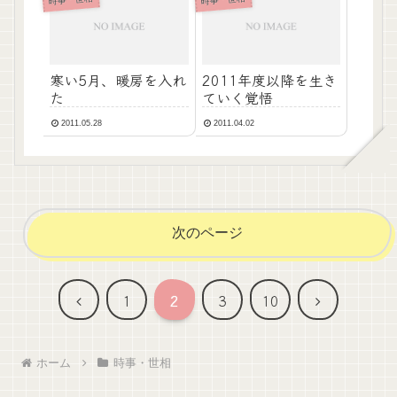
寒い5月、暖房を入れ
2011年度以降を生き
た
ていく覚悟
2011.05.28
2011.04.02
次のページ
前
次
1
2
3
10
へ
へ
ホーム
時事・世相