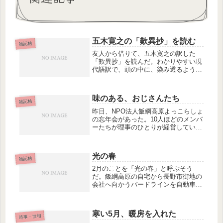
五木寛之の「歎異抄」を読む
雑記帖
友人から借りて、五木寛之の訳した
「歎異抄」を読んだ。わかりやすい現
代語訳で、頭の中に、染み透るように
言葉が入ってきた。 『善人なほもつ
て往生をとぐ。いはんや悪人をや』と
いう原典の有名なフレーズを、「善人
味のある、おじさんたち
ですら救われるのだ。まして悪人が救
雑記帖
われ...
昨日、NPO法人飯綱高原よっこらしょ
の忘年会があった。10人ほどのメンバ
ーたちが理事のひとりが経営している
ペンションに集まった。自分で飲むお
酒は持ち寄りということで、乾杯のあ
とは、あちこちのテーブルで、いろい
光の春
ろな話題に華が咲いた。代表理事の...
雑記帖
2月のことを「光の春」と呼ぶそう
だ。飯綱高原の自宅から長野市街地の
会社へ向かうバードラインを自動車で
走っていくと、右の頬に暖かな陽差し
を感じた。あぁ、これが光の春なん
だ、と実感した。もし僕らが東京で暮
寒い5月、暖房を入れた
時事・世相
らしていたら、これほどの感動はあっ