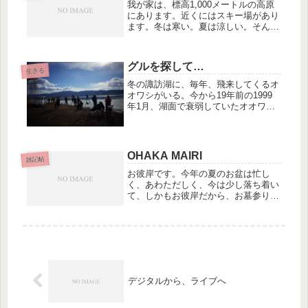
ただろ...
我が家は、標高1,000メートルの高原
にあります。近くにはスキー場があり
ます。冬は寒い。夏は涼しい。そんな
ロケーションなので、秋から冬、春先
まで、暖房がかかせません。うちは灯
油ボイラー式でお湯をパイプで循環さ
グルを探して…
せ、各室のパネルヒーターを暖める...
生きる
冬の諏訪湖に、毎年、飛来してくるオ
オワシがいる。今から19年前の1999
年1月、湖面で衰弱していたオオワシ
を諏訪の地元の方々が救助捕獲した。
そして、大きな鳥小屋でその彼女（オ
オワシ）を飼育しながら餌をやりつづ
け、ようやく体力がついた春にシベ...
OHAKA MAIRI
雑記帖
お彼岸です。今年の夏のお盆は忙し
く、あわただしく、今は少し落ち着い
て、しかもお彼岸だから、お墓参りを
しようと思いました。僕は父が42歳の
厄年に生まれた子供。父は僕が35歳の
とき、母は僕が46歳のとき、亡くなり
ました。父母が眠っている霊園は、...
デジタルから、ライブへ