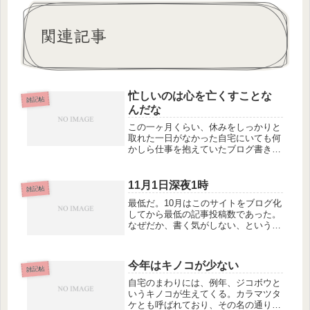
関連記事
忙しいのは心を亡くすことな
雑記帖
んだな
この一ヶ月くらい、休みをしっかりと
取れた一日がなかった自宅にいても何
かしら仕事を抱えていたブログ書きは
仕事ではないですよほんと、切れの悪
い金魚のナニみたいに仕事がずっとつ
きまとっていた忙しいとついつい人へ
11月1日深夜1時
雑記帖
の応対が雑になる心に余裕がなくなっ
最低だ。10月はこのサイトをブログ化
て...
してから最低の記事投稿数であった。
なぜだか、書く気がしない、という日
が多かった。夏の終わりに友人が亡く
なって、先月は子ども達の友人が亡く
なって…立て続けで、もう、暫くは喪
今年はキノコが少ない
服を見たくない、着たくはない。な
雑記帖
ん...
自宅のまわりには、例年、ジコボウと
いうキノコが生えてくる。カラマツタ
ケとも呼ばれており、その名の通り、