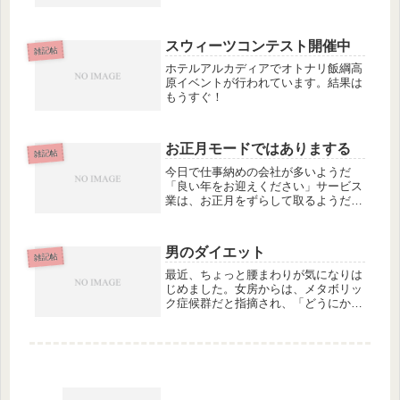
カラマツの林にわんさかと生えてくる
のだ。ところが、今年は、9月になっ
てからの雨量が極端に少ないせいか、
スウィーツコンテスト開催中
9月の初旬に一度、採取したものの、
雑記帖
二...
ホテルアルカディアでオトナリ飯綱高
原イベントが行われています。結果は
もうすぐ！
お正月モードではありまする
雑記帖
今日で仕事納めの会社が多いようだ
「良い年をお迎えください」サービス
業は、お正月をずらして取るようだが
いずれにしても日本中の会社がお休み
モード年末の自宅の大掃除なんていつ
も会社のことばっかりで忙しいお父さ
男のダイエット
んが久々に家のことに集中して整理で
雑記帖
きる...
最近、ちょっと腰まわりが気になりは
じめました。女房からは、メタボリッ
ク症候群だと指摘され、「どうにかし
なさい！」と言われています。女房は
結婚した当初から体重に変化がないの
です。和菓子やクッキーなど、間食が
多いのに太らない。いま流行のクッキ
ー...