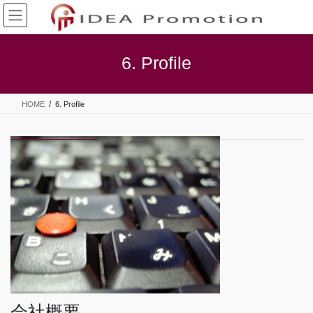
コ
ナ
ン
ビ
テ
ゲ
ン
ー
6. Profile
ツ
シ
へ
ョ
ス
ン
HOME
6. Profile
キ
に
ッ
移
プ
動
会社概要